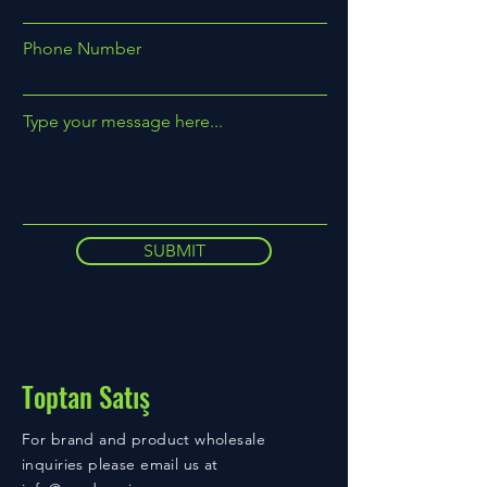
Phone Number
Type your message here...
SUBMIT
Toptan Satış
For brand and product wholesale
inquiries please email us at