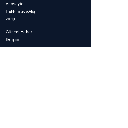
Anasayfa
Hakkımızda
Alış
veriş
Güncel Haber
İletişim
İletişim
+90 216 318 4 222
Deri OSB Mh. İDOSB Sitesi
Yan Sanayi Nubuk Cd.
No:12 Tuzla/İSTANBUL